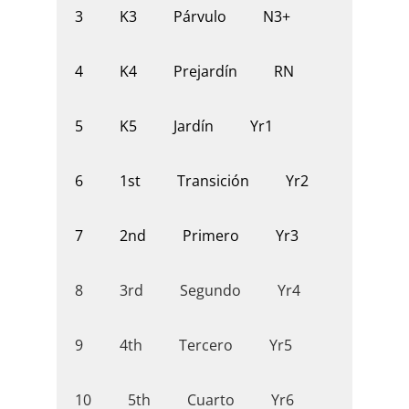
K3
Párvulo
N3+
3
K4
Prejardín
RN
4
K5
Jardín
Yr1
5
1st
Transición
Yr2
6
2nd
Primero
Yr3
7
3rd
Segundo
Yr4
8
4th
Tercero
Yr5
9
5th
Cuarto
Yr6
10