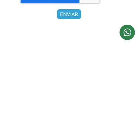
Preguntas frecuentes
1. ¿A partir de qué edad se reciben los
niños?
2. ¿Qué horarios se ofrecen?
3. ¿Qué calendario académico tiene el
Gimnasio del Norte?