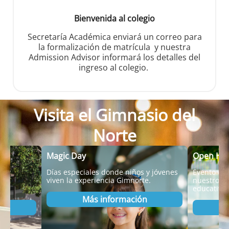
Bienvenida al colegio
Secretaría Académica enviará un correo para
la formalización de matrícula y nuestra
Admission Advisor informará los detalles del
ingreso al colegio.
Visita el Gimnasio del
Norte
Magic Day
Open Ho
s y
Días especiales donde niños y jóvenes
Evento don
r
viven la experiencia Gimnorte.
nuestro co
educativa.
Más información
n