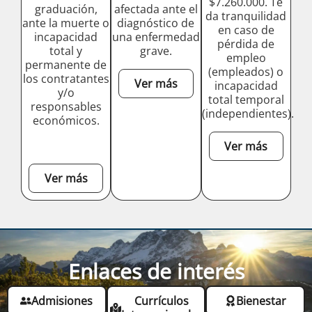
$7.260.000. Te
graduación,
afectada ante el
da tranquilidad
ante la muerte o
diagnóstico de
en caso de
incapacidad
una enfermedad
pérdida de
total y
grave.
empleo
permanente de
(empleados) o
los contratantes
Ver más
incapacidad
y/o
total temporal
responsables
(independientes).
económicos.
Ver más
Ver más
Enlaces de interés
Admisiones
Currículos
Bienestar