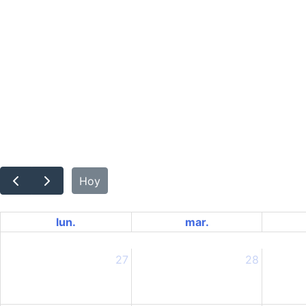
Hoy
lun.
mar.
27
28