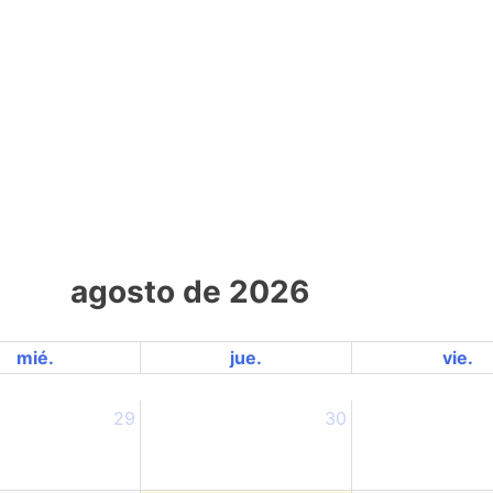
Almuerzo 2nd - 12th grade
Merienda K1 - 1st grade
Merienda 2nd - 12th grade
agosto de 2026
mié.
jue.
vie.
29
30