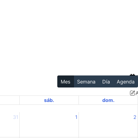
Mes
Semana
Día
Agenda
sáb.
dom.
31
1
2