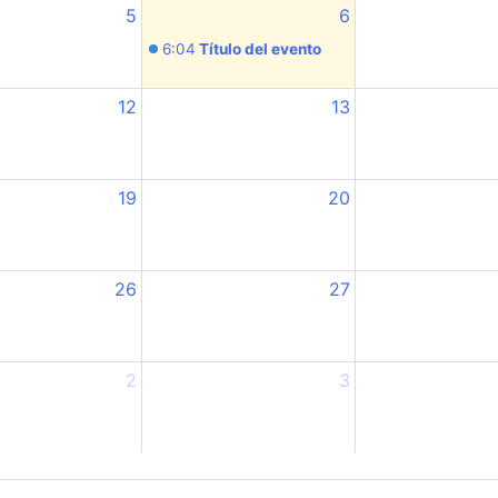
5
6
6:04
Título del evento
12
13
19
20
26
27
2
3