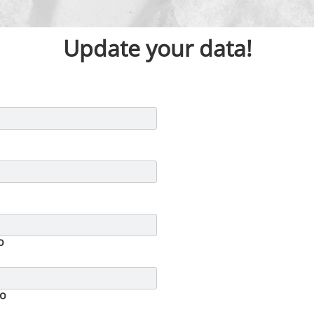
Update your data!
o
to