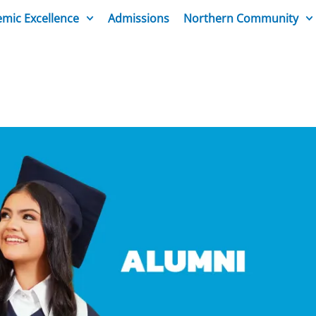
mic Excellence
Admissions
Northern Community