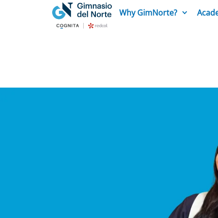
Why GimNorte?
Acade