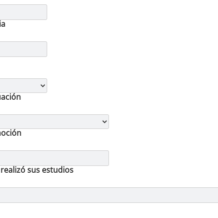
ia
uación
moción
realizó sus estudios