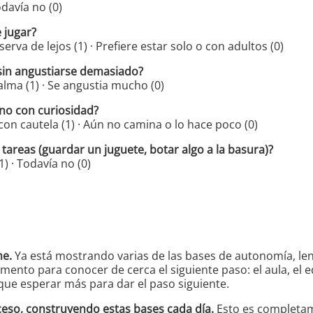
odavía no (0)
 jugar?
serva de lejos (1) · Prefiere estar solo o con adultos (0)
sin angustiarse demasiado?
calma (1) · Se angustia mucho (0)
rno con curiosidad?
 con cautela (1) · Aún no camina o lo hace poco (0)
tareas (guardar un juguete, botar algo a la basura)?
(1) · Todavía no (0)
me.
Ya está mostrando varias de las bases de autonomía, le
ento para conocer de cerca el siguiente paso: el aula, el eq
ue esperar más para dar el paso siguiente.
ceso, construyendo estas bases cada día.
Esto es completam