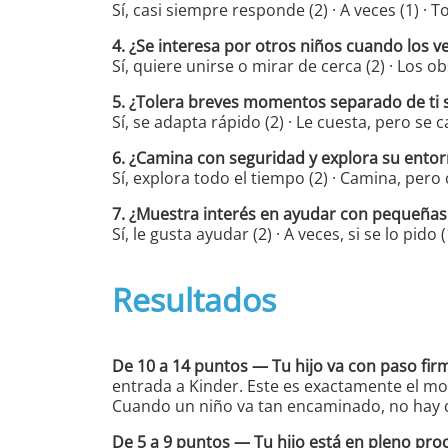
Sí, casi siempre responde (2) · A veces (1) · T
4. ¿Se interesa por otros niños cuando los ve
Sí, quiere unirse o mirar de cerca (2) · Los ob
5. ¿Tolera breves momentos separado de ti 
Sí, se adapta rápido (2) · Le cuesta, pero se 
6. ¿Camina con seguridad y explora su ento
Sí, explora todo el tiempo (2) · Camina, pero
7. ¿Muestra interés en ayudar con pequeñas 
Sí, le gusta ayudar (2) · A veces, si se lo pido 
Resultados
De 10 a 14 puntos — Tu hijo va con paso fir
entrada a Kinder. Este es exactamente el mom
Cuando un niño va tan encaminado, no hay q
De 5 a 9 puntos — Tu hijo está en pleno pro