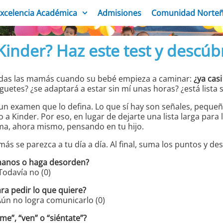
xcelencia Académica
Admisiones
Comunidad Norte
 Kinder? Haz este test y descúb
todas las mamás cuando su bebé empieza a caminar:
¿ya casi
uetes? ¿se adaptará a estar sin mí unas horas? ¿está lista 
un examen que lo defina. Lo que sí hay son señales, pequeñ
o a Kinder. Por eso, en lugar de dejarte una lista larga par
a, ahora mismo, pensando en tu hijo.
s se parezca a tu día a día. Al final, suma los puntos y 
 manos o haga desorden?
 Todavía no (0)
ara pedir lo que quiere?
 Aún no logra comunicarlo (0)
e”, “ven” o “siéntate”?