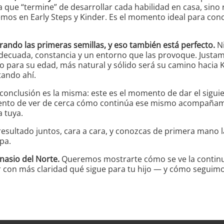
que “termine” de desarrollar cada habilidad en casa, sin
mos en Early Steps y Kinder. Es el momento ideal para c
rando las primeras semillas, y eso también está perfecto.
Ni
adecuada, constancia y un entorno que las provoque. Justa
o para su edad, más natural y sólido será su camino hacia K
ando ahí.
la conclusión es la misma: este es el momento de dar el sig
nto de ver de cerca cómo continúa ese mismo acompañamie
a tuya.
esultado juntos, cara a cara, y conozcas de primera mano la
apa.
asio del Norte.
Queremos mostrarte cómo se ve la continuid
er con más claridad qué sigue para tu hijo — y cómo segui