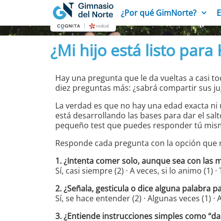
¿Por qué GimNorte?
E
¿Mi hijo está listo para
Hay una pregunta que le da vueltas a casi 
diez preguntas más: ¿sabrá compartir sus jug
La verdad es que no hay una edad exacta ni 
está desarrollando las bases para dar el salt
pequeño test que puedes responder tú mism
Responde cada pregunta con la opción que má
1. ¿Intenta comer solo, aunque sea con las
Sí, casi siempre (2) · A veces, si lo animo (1) ·
2. ¿Señala, gesticula o dice alguna palabra p
Sí, se hace entender (2) · Algunas veces (1) ·
3. ¿Entiende instrucciones simples como “dam