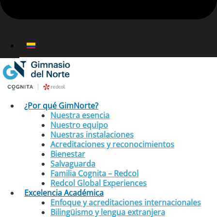
¿Por qué GimNorte?
Nuestra esencia
Nuestro equipo
Nuestras instalaciones
Acreditaciones y reconocimientos
Bienestar
Salvaguarda
Familia Cognita – Redcol
Redcol Global Experiences
Excelencia Académica
Enfoque y acreditaciones internacionales
Bilingüismo y lengua extranjera