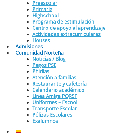
Preescolar
Primaria
Highschool
Programa de estimulación
Centro de apoyo al aprendizaje
Actividades extracurriculares
Houses
Admisiones
Comunidad Norteña
Noticias / Blog
Pagos PSE
Phidias
Atención a familias
Restaurante y cafetería
Calendario académico
Línea Amiga PQRSF
Uniformes – Escool
Transporte Escolar
Pólizas Escolares
Exalumnos